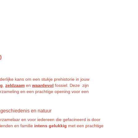
a)
l
erlijke kans om een stukje prehistorie in jouw
ig
,
zeldzaam
en
waardevol
fossiel. Deze zijn
erzameling en een prachtige opening voor een
 geschiedenis en natuur
erzamelaar en voor iedereen die gefacineerd is door
ienden en familie
intens gelukkig
met een prachtige