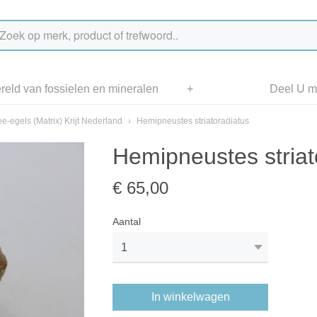
eld van fossielen en mineralen
+
Deel U me
e-egels (Matrix) Krijt Nederland
›
Hemipneustes striatoradiatus
Hemipneustes striat
€ 65,00
Aantal
In winkelwagen