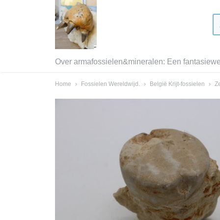
Over armafossielen&mineralen: Een fantasiewer
Home
›
Fossielen Wereldwijd.
›
België Krijt-fossielen
›
Ze