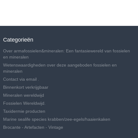
Categorieën
Over armafossielen&mineralen: Een fantasiewereld van fossielen
en mineralen
Wetenswaardigheden over deze aangeboden fossielen en
mineralen
Contact via email .
Binnenkort verkrijgbaar
Mineralen wereldwijd
Fossielen Wereldwijd.
Taxidermie producten
Marine sealife species krabben/zee-egels/haaienkaken
Brocante - Artefacten - Vintage