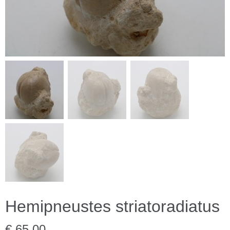
Hemipneustes striatoradiatus
€ 65,00