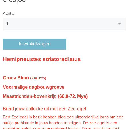
Aantal
In winkelwagen
Hemipneustes striatoradiatus
Groev Blom
(Zie info)
Voormalige dagbouwgroeve
Maastrichtien-bovenkrijt (66,0-72, Mya)
Breid jouw collectie uit met een Zee-egel
Een Zee-egel in bezit hebben bied een uitzonderlijke kans om een
stukje prehistorie in jouw handen te krijgen. De zee-egel is een
prachtig
,
zeldzaam
en
waardevol
fossiel. Deze zijn daarnaast