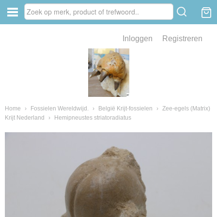
Inloggen
Registreren
ve zin .
eld van fossielen en mineralen
ssielen en mineralen
Home
›
Fossielen Wereldwijd.
›
België Krijt-fossielen
›
Zee-egels (Matrix)
Krijt Nederland
›
Hemipneustes striatoradiatus
ienkaken