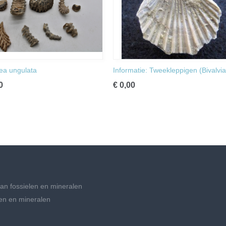
ea ungulata
Informatie: Tweekleppigen (Bivalvia
0
€ 0,00
an fossielen en mineralen
en en mineralen