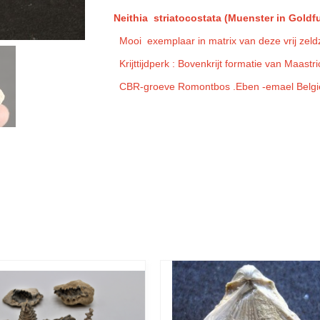
Neithia striatocostata (Muenster in Goldf
Mooi exemplaar in matrix van deze vrij zel
Krijttijdperk : Bovenkrijt formatie van Maastri
CBR-groeve Romontbos .Eben -emael Belgie