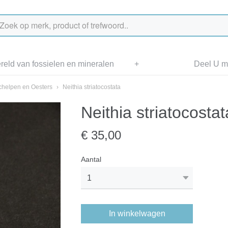
eld van fossielen en mineralen
+
Deel U me
chelpen en Oesters
›
Neithia striatocostata
Neithia striatocostat
€ 35,00
Aantal
In winkelwagen