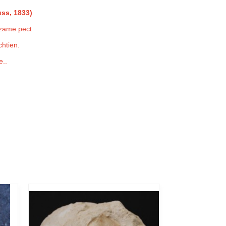
uss, 1833)
dzame pect
chtien.
..