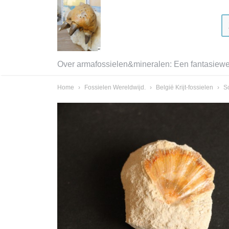
Over armafossielen&mineralen: Een fantasiewer
Home
›
Fossielen Wereldwijd.
›
België Krijt-fossielen
›
S