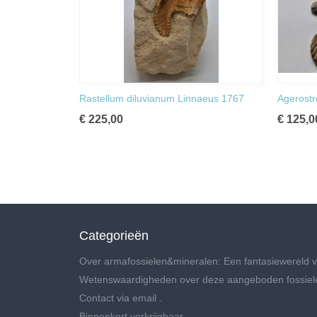
Rastellum diluvianum Linnaeus 1767
Agerostr
€ 225,00
€ 125,0
Categorieën
Over armafossielen&mineralen: Een fantasiewereld v
Wetenswaardigheden over deze aangeboden fossiel
Contact via email .
Binnenkort verkrijgbaar