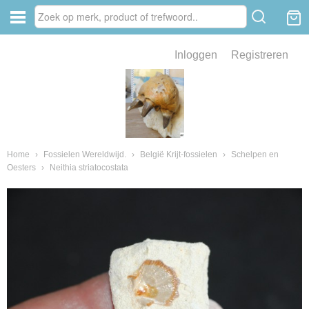
Inloggen
Registreren
ve zin .
eld van fossielen en mineralen
ssielen en mineralen
Home
›
Fossielen Wereldwijd.
›
België Krijt-fossielen
›
Schelpen en
Oesters
›
Neithia striatocostata
ienkaken