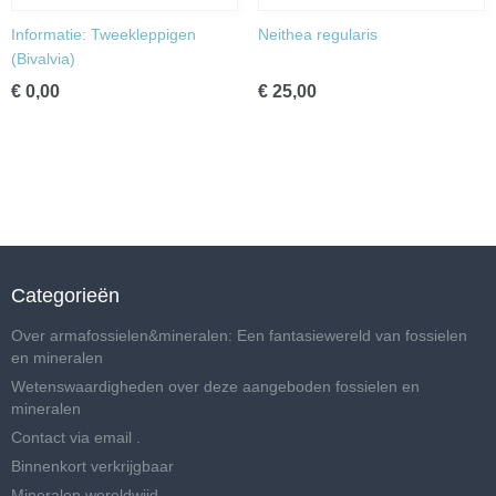
Informatie: Tweekleppigen
Neithea regularis
(Bivalvia)
€ 0,00
€ 25,00
Categorieën
Over armafossielen&mineralen: Een fantasiewereld van fossielen
en mineralen
Wetenswaardigheden over deze aangeboden fossielen en
mineralen
Contact via email .
Binnenkort verkrijgbaar
Mineralen wereldwijd