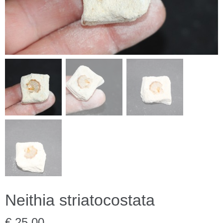
Neithia striatocostata
€ 25,00