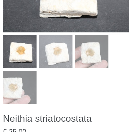
Neithia striatocostata
€ 25,00