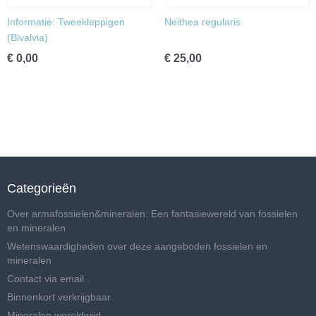
Informatie: Tweekleppigen
Neithea regularis
(Bivalvia)
€ 0,00
€ 25,00
Categorieën
Over armafossielen&mineralen: Een fantasiewereld van fossielen
en mineralen
Wetenswaardigheden over deze aangeboden fossielen en
mineralen
Contact via email .
Binnenkort verkrijgbaar
Mineralen wereldwijd