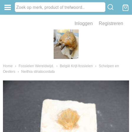
Inloggen
Registreren
ve zin .
eld van fossielen en mineralen
ssielen en mineralen
Home
›
Fossielen Wereldwijd.
›
België Krijt-fossielen
›
Schelpen en
Oesters
›
Neithia striatocostata
ienkaken