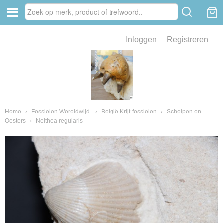
Inloggen
Registreren
ve zin .
eld van fossielen en mineralen
ssielen en mineralen
Home
›
Fossielen Wereldwijd.
›
België Krijt-fossielen
›
Schelpen en
Oesters
›
Neithea regularis
ienkaken