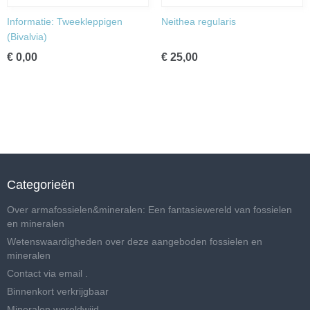
Informatie: Tweekleppigen
Neithea regularis
(Bivalvia)
€ 0,00
€ 25,00
Categorieën
Over armafossielen&mineralen: Een fantasiewereld van fossielen
en mineralen
Wetenswaardigheden over deze aangeboden fossielen en
mineralen
Contact via email .
Binnenkort verkrijgbaar
Mineralen wereldwijd