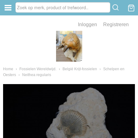
Inloggen
Registreren
ve zin .
eld van fossielen en mineralen
ssielen en mineralen
Home
›
Fossielen Wereldwijd.
›
België Krijt-fossielen
›
Schelpen en
Oesters
›
Neithea regularis
ienkaken