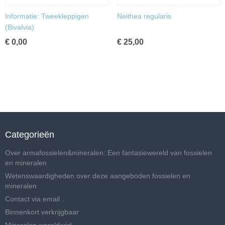
Informatie: Tweekleppigen
Neithea regularis
(Bivalvia)
€ 0,00
€ 25,00
Categorieën
Over armafossielen&mineralen: Een fantasiewereld van fossielen
en mineralen
Wetenswaardigheden over deze aangeboden fossielen en
mineralen
Contact via email .
Binnenkort verkrijgbaar