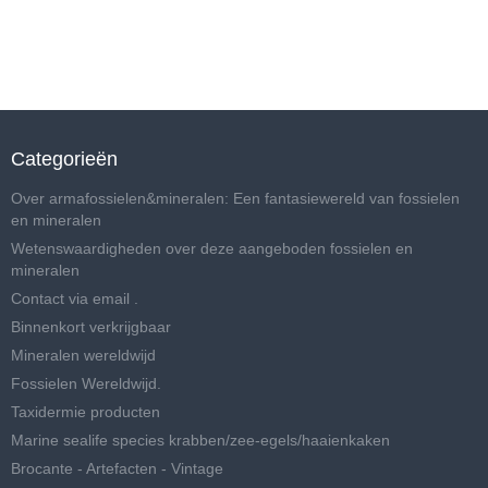
Categorieën
Over armafossielen&mineralen: Een fantasiewereld van fossielen
en mineralen
Wetenswaardigheden over deze aangeboden fossielen en
mineralen
Contact via email .
Binnenkort verkrijgbaar
Mineralen wereldwijd
Fossielen Wereldwijd.
Taxidermie producten
Marine sealife species krabben/zee-egels/haaienkaken
Brocante - Artefacten - Vintage