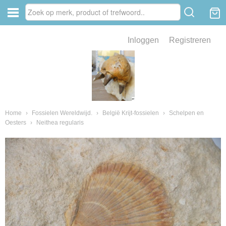
Inloggen
Registreren
ve zin .
eld van fossielen en mineralen
ssielen en mineralen
Home
›
Fossielen Wereldwijd.
›
België Krijt-fossielen
›
Schelpen en
Oesters
›
Neithea regularis
ienkaken