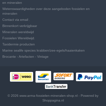
en mineralen
Wetenswaardigheden over deze aangeboden fossielen en
mineralen
Contact via email .
Binnenkort verkrijgbaar
Mineralen wereldwijd
Fossielen Wereldwijd.
Taxidermie producten
Marine sealife species krabben/zee-egels/haaienkaken
Brocante - Artefacten - Vintage
© 2026 www.arma-fossielen-mineralen-shop.nl - Powered by
Shoppagina.nl