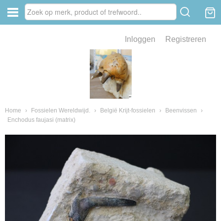
Inloggen
Registreren
ve zin .
eld van fossielen en mineralen
ssielen en mineralen
Home
›
Fossielen Wereldwijd.
›
België Krijt-fossielen
›
Beenvissen
›
Enchodus faujasi (matrix)
ienkaken