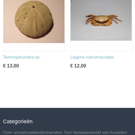
Temnopleuridea sp.
Liagore rubromaculata
€ 13,00
€ 12,00
Categorieën
Over armafossielen&mineralen: Een fantasiewereld van fossielen