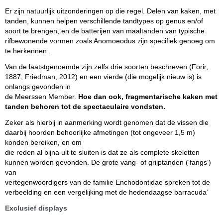
Er zijn natuurlijk uitzonderingen op die regel. Delen van kaken, met
tanden, kunnen helpen verschillende tandtypes op genus en/of
soort te brengen, en de batterijen van maaltanden van typische
rifbewonende vormen zoals Anomoeodus zijn specifiek genoeg om
te herkennen.
Van de laatstgenoemde zijn zelfs drie soorten beschreven (Forir,
1887; Friedman, 2012) en een vierde (die mogelijk nieuw is) is
onlangs gevonden in
de Meerssen Member.
Hoe dan ook, fragmentarische kaken met
tanden behoren tot de spectaculaire vondsten.
Zeker als hierbij in
aanmerking wordt genomen dat de vissen die
daarbij hoorden behoorlijke afmetingen (tot ongeveer 1,5 m)
konden bereiken, en om
die reden al bijna uit te sluiten is dat ze als complete skeletten
kunnen worden gevonden. De grote vang- of grijptanden (‘fangs’)
van
vertegenwoordigers van de familie Enchodontidae spreken tot de
verbeelding en een vergelijking met de hedendaagse barracuda’
Exclusief displays